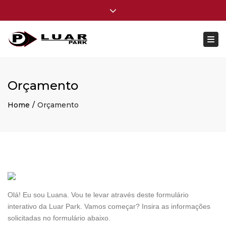
×
11-3101-2770
luarpark@luarpark.com.br
Close top bar
Togg
Orçamento
Home
Orçamento
Olá! Eu sou Luana. Vou te levar através deste formulário
interativo da Luar Park. Vamos começar? Insira as informações
solicitadas no formulário abaixo.