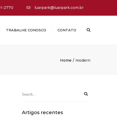
×
01-2770
luarpark@luarpark.com.br
Search
TRABALHE CONOSCO
CONTATO
Home
modern
Artigos recentes