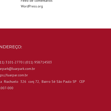
Feed de comentários
WordPress.org
NDEREÇO:
11) 3101-2770 | (011) 958714503
arpark@luarpark.com.br
tps://luarpar.com.br
a Riachuelo 326 conj 72, Bairro Sé São Paulo SP CEP
1007-000