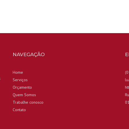
NAVEGAÇÃO
E
Home
(0
s
Serviços
lu
Orçamento
ht
Quem Somos
Ru
Trabalhe conosco
0
Contato