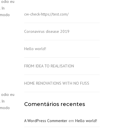
t odio eu
 In
cw-check-https://test.com/
ommodo
Coronavirus disease 2019
Hello world!
FROM IDEA TO REALISATION
HOME RENOVATIONS WITH NO FUSS
t odio eu
 In
Comentários recentes
ommodo
A WordPress Commenter
em
Hello world!