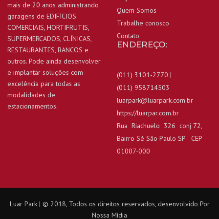
mais de 20 anos administrando
Quem Somos
garagens de EDIFÍCIOS
Trabalhe conosco
COMERCIAIS, HORTIFRUTIS,
Contato
SUPERMERCADOS, CLÍNICAS,
ENDEREÇO:
RESTAURANTES, BANCOS e
outros. Pode ainda desenvolver
e implantar soluções com
(011) 3101-2770 |
excelência para todas as
(011) 958714503
modalidades de
luarpark@luarpark.com.br
estacionamentos.
https://luarpar.com.br
Rua Riachuelo 326 conj 72,
Bairro Sé São Paulo SP CEP
01007-000
Luar Park | © 2018, Todos os direitos reservados, desenvolvido Por
Nossa Mídia